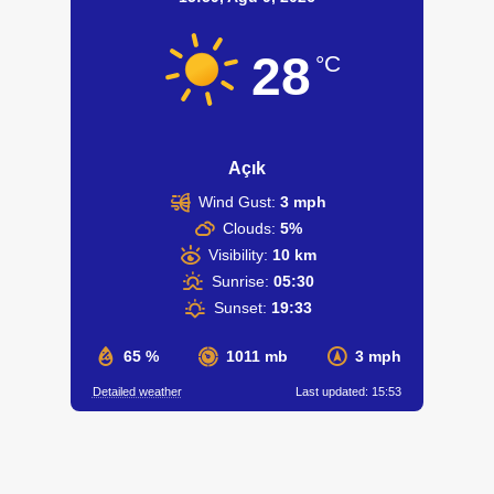
28
°C
Açık
Wind Gust:
3 mph
Clouds:
5%
Visibility:
10 km
Sunrise:
05:30
Sunset:
19:33
65 %
1011 mb
3 mph
Detailed weather
Last updated: 15:53