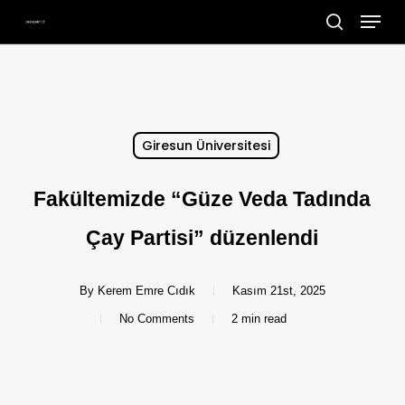
Menu
Skip
search
to
main
content
Giresun Üniversitesi
Fakültemizde “Güze Veda Tadında
Çay Partisi” düzenlendi
By
Kerem Emre Cıdık
Kasım 21st, 2025
No Comments
2 min read