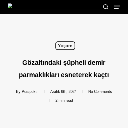
Menu
Skip
search
to
main
content
Yaşam
Gözaltındaki şüpheli demir
parmaklıkları esneterek kaçtı
By
Perspektif
Aralık 9th, 2024
No Comments
2 min read