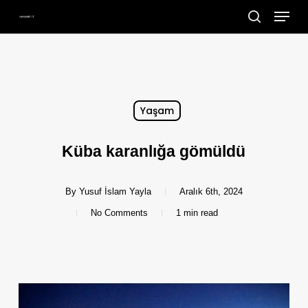
Menu
Skip
search
to
main
content
Yaşam
Küba karanlığa gömüldü
By
Yusuf İslam Yayla
Aralık 6th, 2024
No Comments
1 min read