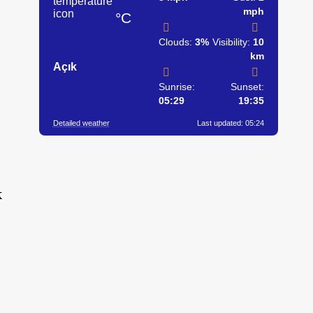
mph
°C
Clouds:
3%
Visibility:
10
km
Açık
Sunrise:
Sunset:
05:29
19:35
Detailed weather
Last updated: 05:24
k