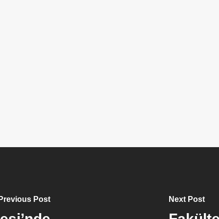
Previous Post
Next Post
tesi’nde
Fakült