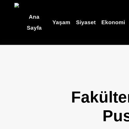
Skip
to
Ana
Yaşam
Siyaset
Ekonomi
main
Sayfa
content
Fakülte
Pus