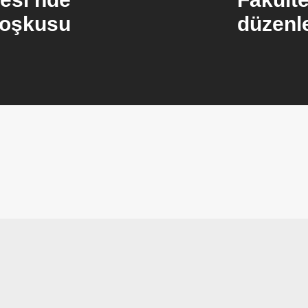
 Coşkusu
düzenl