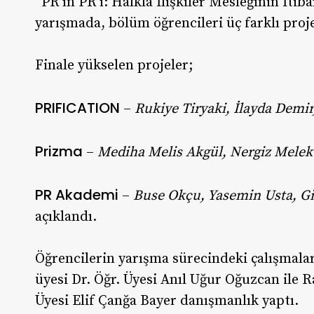
“PR’ın PR’ı: Halkla İlişkiler Mesleğinin İtib
yarışmada, bölüm öğrencileri üç farklı proj
Finale yükselen projeler;
PRIFICATION
–
Rukiye Tiryaki, İlayda Demir
Prizma
–
Mediha Melis Akgül, Nergiz Melek
PR Akademi
–
Buse Okçu, Yasemin Usta, Gi
açıklandı.
Öğrencilerin yarışma sürecindeki çalışmalar
üyesi Dr. Öğr. Üyesi Anıl Uğur Oğuzcan ile 
Üyesi Elif Çanğa Bayer danışmanlık yaptı.