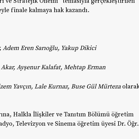
arı ve Stratejik Önemi” temasıyla gerçekleştirilen
eyle finale kalmaya hak kazandı.
, Adem Eren Sarıoğlu, Yakup Dikici
 Akar, Ayşenur Kalafat, Mehtap Erman
zem Yavçın, Lale Kurnaz, Buse Gül Mürteza
olara
ına, Halkla İlişkiler ve Tanıtım Bölümü öğretim
Radyo, Televizyon ve Sinema öğretim üyesi Dr. Öğr.