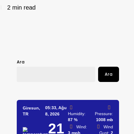
2 min read
Ara
Ara
05:33,
Ağu
Giresun,
Humidity:
Pressure:
TR
8, 2026
87 %
1008 mb
21
Wind:
Wind
3 mph
Gust:
2