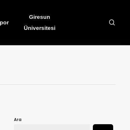
Giresun
searc
por
Üniversitesi
Ara