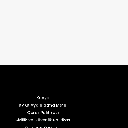
Yaşam
Artvin’de heyelan sonucu
kişi hayatını kaybetti
Künye
KVKK Aydınlatma Metni
Çerez Politikası
Gizlilik ve Güvenlik Politikası
Kullanım Koşulları