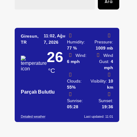
Ara
11:02,
Ağu
Giresun,
Humidity:
Pressure:
TR
7, 2026
77 %
1009 mb
26
Wind:
Wind
6 mph
Gust:
4
mph
°C
Clouds:
Visibility:
10
55%
km
Parçalı Bulutlu
Sunrise:
Sunset:
05:28
19:36
Detailed weather
Last updated: 11:01