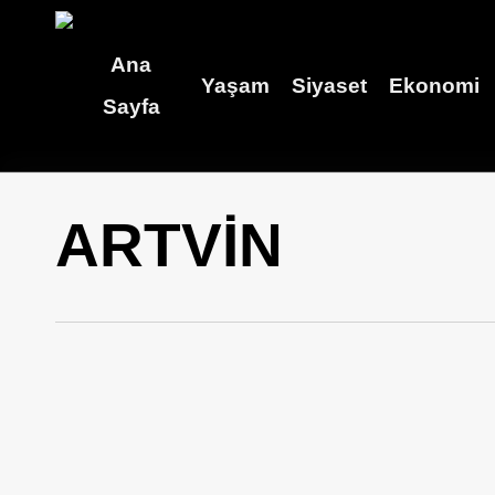
Skip
to
Ana
Yaşam
Siyaset
Ekonomi
main
Sayfa
content
ARTVİN
Artvin’de